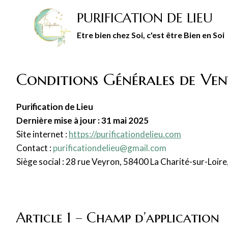
Aller
PURIFICATION DE LIEU
au
contenu
Etre bien chez Soi, c'est être Bien en Soi
Conditions Générales de Ve
Purification de Lieu
Dernière mise à jour : 31 mai 2025
Site internet :
https://purificationdelieu.com
Contact :
purificationdelieu@gmail.com
Siège social : 28 rue Veyron, 58400 La Charité-sur-Loire
Article 1 – Champ d’application