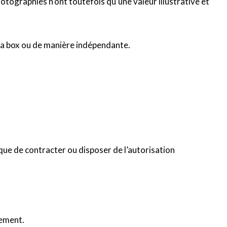
otographies n’ont toutefois qu’une valeur illustrative et
la box ou de manière indépendante.
que de contracter ou disposer de l’autorisation
iement.