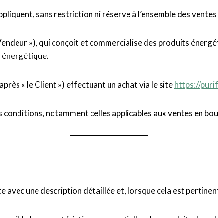
iquent, sans restriction ni réserve à l’ensemble des ventes 
 Vendeur »), qui conçoit et commercialise des produits énergé
 énergétique.
près « le Client ») effectuant un achat via le site
https://puri
es conditions, notamment celles applicables aux ventes en bou
e avec une description détaillée et, lorsque cela est pertinent,