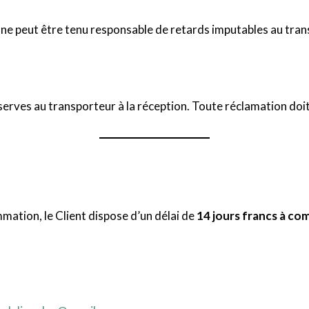
r ne peut être tenu responsable de retards imputables au tran
serves au transporteur à la réception. Toute réclamation doit
ation, le Client dispose d’un délai de
14 jours francs à co