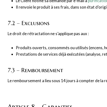
Le Client notifie sa demande par e-mail à
purificati
Il renvoie le produit à ses frais, dans son état d’orig
7.2 – Exclusions
Le droit de rétractation ne s’applique pas aux :
Produits ouverts, consommés ou utilisés (encens, hu
Prestations de services déjà exécutées (analyse, re
7.3 – Remboursement
Le remboursement a lieu sous 14 jours à compter de la ré
Article 8 – Garanties