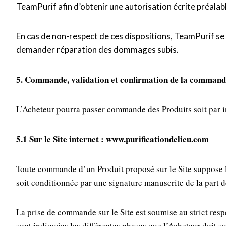
TeamPurif afin d’obtenir une autorisation écrite préalab
En cas de non-respect de ces dispositions, TeamPurif se r
demander réparation des dommages subis.
5. Commande, validation et confirmation de la comman
L’Acheteur pourra passer commande des Produits soit par int
5.1 Sur le Site internet : www.purificationdelieu.com
Toute commande d’un Produit proposé sur le Site suppose la
soit conditionnée par une signature manuscrite de la part d
La prise de commande sur le Site est soumise au strict resp
sont indiquées les différentes phases que l’Acheteur doit