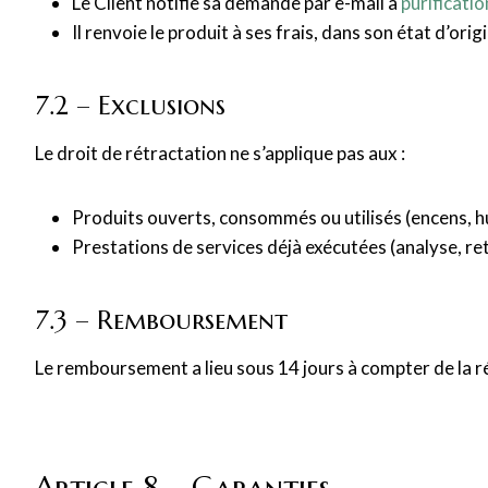
Le Client notifie sa demande par e-mail à
purificati
Il renvoie le produit à ses frais, dans son état d’orig
7.2 – Exclusions
Le droit de rétractation ne s’applique pas aux :
Produits ouverts, consommés ou utilisés (encens, hu
Prestations de services déjà exécutées (analyse, re
7.3 – Remboursement
Le remboursement a lieu sous 14 jours à compter de la ré
Article 8 – Garanties