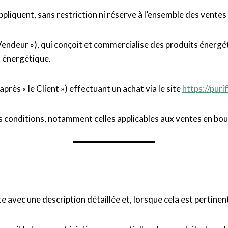
iquent, sans restriction ni réserve à l’ensemble des ventes 
 Vendeur »), qui conçoit et commercialise des produits énergé
 énergétique.
près « le Client ») effectuant un achat via le site
https://puri
es conditions, notamment celles applicables aux ventes en bou
e avec une description détaillée et, lorsque cela est pertinent,