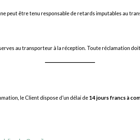
r ne peut être tenu responsable de retards imputables au tran
serves au transporteur à la réception. Toute réclamation doit
ation, le Client dispose d’un délai de
14 jours francs à co