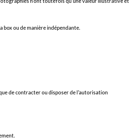
otographies n’ont toutefois qu’une valeur illustrative et
la box ou de manière indépendante.
que de contracter ou disposer de l’autorisation
iement.