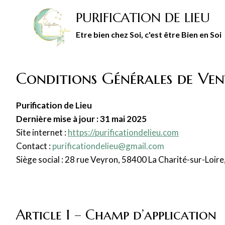
Aller
PURIFICATION DE LIEU
au
contenu
Etre bien chez Soi, c'est être Bien en Soi
Conditions Générales de Ve
Purification de Lieu
Dernière mise à jour : 31 mai 2025
Site internet :
https://purificationdelieu.com
Contact :
purificationdelieu@gmail.com
Siège social : 28 rue Veyron, 58400 La Charité-sur-Loire
Article 1 – Champ d’application