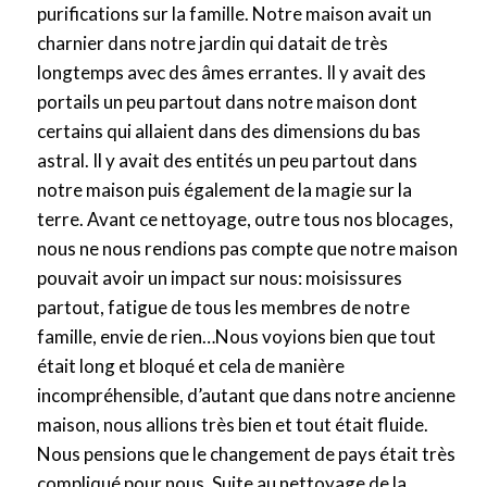
e
purifications sur la famille. Notre maison avait un
m
charnier dans notre jardin qui datait de très
é
longtemps avec des âmes errantes. Il y avait des
t
portails un peu partout dans notre maison dont
a
certains qui allaient dans des dimensions du bas
.
astral. Il y avait des entités un peu partout dans
notre maison puis également de la magie sur la
terre. Avant ce nettoyage, outre tous nos blocages,
nous ne nous rendions pas compte que notre maison
pouvait avoir un impact sur nous: moisissures
partout, fatigue de tous les membres de notre
famille, envie de rien…Nous voyions bien que tout
était long et bloqué et cela de manière
incompréhensible, d’autant que dans notre ancienne
maison, nous allions très bien et tout était fluide.
Nous pensions que le changement de pays était très
compliqué pour nous. Suite au nettoyage de la