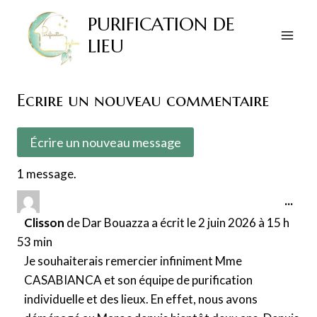
Aller
PURIFICATION DE
au
LIEU
contenu
Ecrire un nouveau commentaire
1 message.
O
...
u
Clisson
de
Dar Bouazza
a écrit le
2 juin 2026
à
15 h
v
53 min
r
Je souhaiterais remercier infiniment Mme
i
CASABIANCA et son équipe de purification
r
individuelle et des lieux. En effet, nous avons