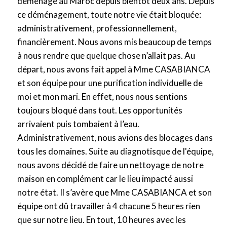
déménagé au Maroc depuis bientôt deux ans. Depuis
/
ce déménagement, toute notre vie était bloquée:
F
administrativement, professionnellement,
e
financièrement. Nous avons mis beaucoup de temps
r
à nous rendre que quelque chose n’allait pas. Au
m
départ, nous avons fait appel à Mme CASABIANCA
e
et son équipe pour une purification individuelle de
r
moi et mon mari. En effet, nous nous sentions
c
toujours bloqué dans tout. Les opportunités
e
arrivaient puis tombaient à l’eau.
t
Administrativement, nous avions des blocages dans
t
tous les domaines. Suite au diagnotisque de l'équipe,
e
nous avons décidé de faire un nettoyage de notre
b
maison en complément car le lieu impacté aussi
o
notre état. Il s’avère que Mme CASABIANCA et son
î
équipe ont dû travailler à 4 chacune 5 heures rien
t
que sur notre lieu. En tout, 10 heures avec les