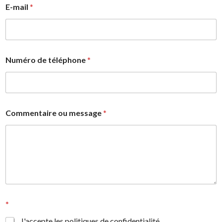
E-mail
*
t
Numéro de téléphone
*
é
l
é
p
h
o
Commentaire ou message
*
n
e
*
*
J'accepte les politiques de confidentialité