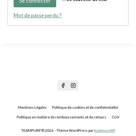
Se connecter
i
t
g
Mot de passe perdu ?
o
a
i
t
r
o
e
i
r
e
Mentions Légales
Politique de cookies et de confidentialité
Politique en matière de remboursements et de retours
CGV
TEAMPURIF© 2026 - Thème WordPress par
Kadence WP