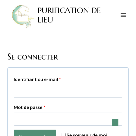
Aller
PURIFICATION DE
au
LIEU
contenu
Se connecter
O
Identifiant ou e-mail
*
b
l
O
Mot de passe
*
i
b
g
l
a
Se souvenir de moi